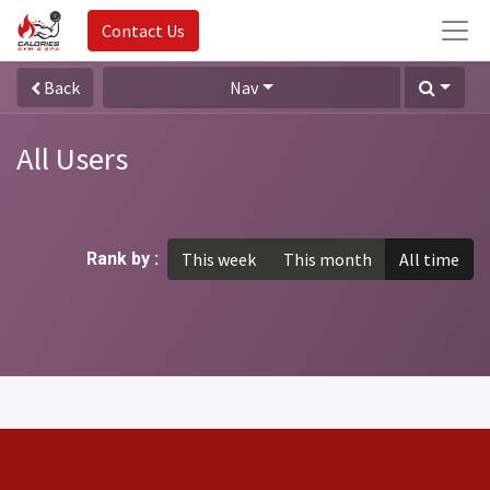
Contact Us
Back
Nav
All Users
Rank by :
This week
This month
All time