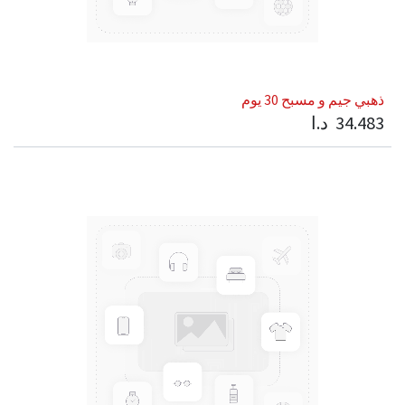
ذهبي جيم و مسبح 30 يوم
34.483
د.ا