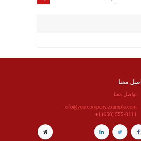
صل معنا
تواصل معنا
info@yourcompany.example.com
+1 (650) 555-0111